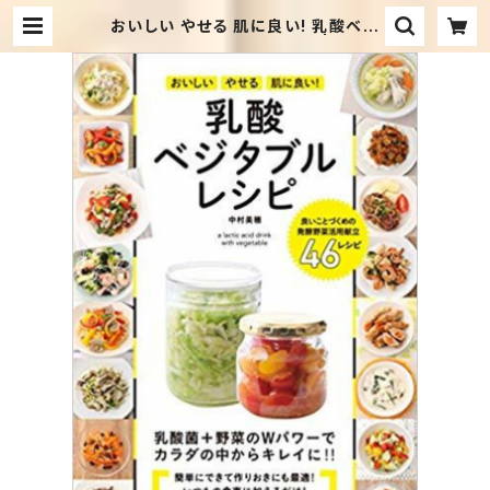
おいしい やせる 肌に良い! 乳酸ベジ
タブルレシピ (タツミムック) | セカン
ドハンド・ブックス めだか古書店