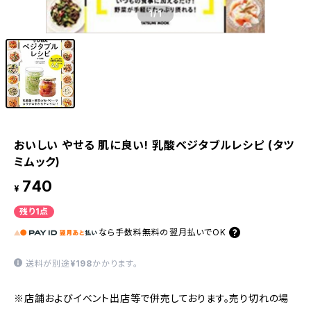
1
/1
おいしい やせる 肌に良い! 乳酸ベジタブルレシピ (タツ
ミムック)
740
¥
残り1点
なら
手数料無料の
翌月払いでOK
送料が別途
¥198
かかります。
※店舗およびイベント出店等で併売しております。売り切れの場