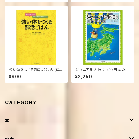
強い体をつくる部活ごはん (単行
ジュニア地図帳 こども日本の旅
本（ソフトカバー）)
新訂第7版 大型本
¥900
¥2,250
CATEGORY
本