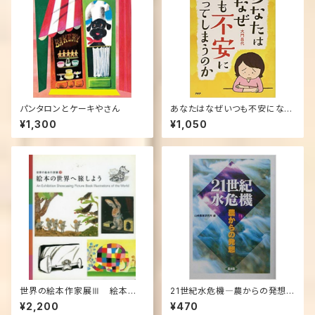
パンタロンとケーキやさん
あなたはなぜいつも不安になっ
てしまうのか 単行本 – 2018/1
¥1,300
¥1,050
0/1
世界の絵本作家展Ⅲ 絵本の
21世紀水危機―農からの発想
世界へ旅しよう (パンフレット)
(単行本)
¥2,200
¥470