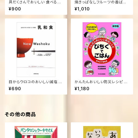
具だくさんでおいしい 食べるス
焼きっぱなしフルーツの香ばし
ープ ずっと作りたい決定版レシ
レシピ (タツミムック) ムック
¥900
¥1,010
ピ (単行本)
目からウロコのおいしい減塩 乳
かんたんおいしい防災レシピ び
和食 大型本
ちくでごはん ムック
¥690
¥1,180
その他の商品