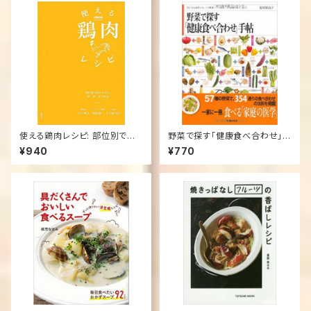
使える鶏肉レシピ: 部位別で使
野菜で探す「健康食べ合わせ」手
いやすい。和・洋・中100品 単行
帖―気になる症状には、この野
¥940
¥770
本 – 2012/12/3
菜×この食材。この法則が効く!
届く! (単行本（ソフトカバー）)