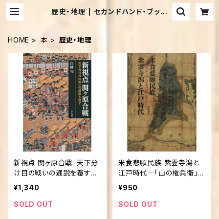
歴史・地理 | セカンドハンド・ブック
ス めだか古書店
HOME
本
歴史・地理
新視点 関ヶ原合戦: 天下分
米食悲願民族 紫雲寺潟と
け目の戦いの通説を覆す
江戸時代―「山の権兵衛」か
(単行本)
ら「平野の権兵衛」へ 単行
¥1,340
¥950
本
SOLD OUT
SOLD OUT