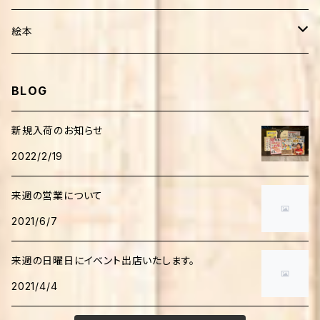
健康・療法・医薬
絵本
靴・歩行
子育て
外国人作家
BLOG
介護
妊娠・出産・子育て
生活
日本人作家
新規入荷のお知らせ
家庭医療・健康
2022/2/19
田舎暮らし
音楽
児童書
来週の営業について
自然環境
絵本
人文・思想
学習
2021/6/7
食・調理法
学習
日本語研究
科学・テクノロジー
来週の日曜日にイベント出店いたします。
ファッション・手作り
伝記
2021/4/4
心理学
科学読み物
児童書