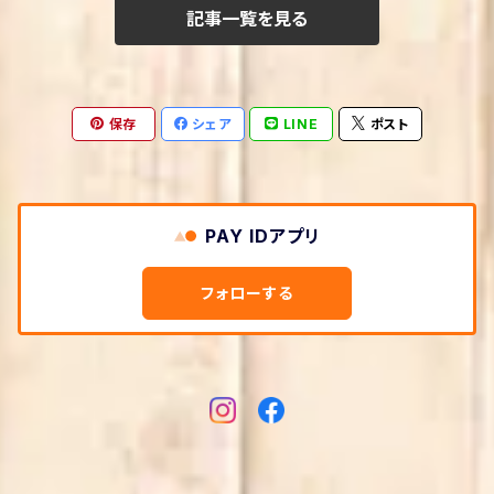
家事・生活の知恵
哲学・思想
生物・バイオテクノロジー
記事一覧を見る
学習
美術・芸術
クッキング・レシピ
教育学
農学
画家・写真家・建築家
社会・政治
保存
シェア
LINE
ポスト
生活情報
宗教
宇宙学・天文学
政治
趣味・実用
本・図書館
社会学
手芸・クラフト
ビジネス・経済
PAY IDアプリ
文化人類学・民俗学
環境・エコロジー
ビジネス実用
文学
フォローする
倫理学・道徳
法律
経営学・キャリア・MBA
文学・評論
言語学
軍事
経済学・経済事情
評論・文学研究
エンターテイメント
マスメディア
産業研究
エッセー・随筆
サブカルチャー