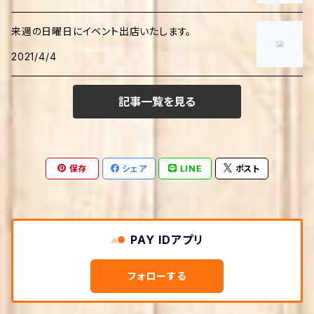
食・調理法
学習
日本語研究
科学・テクノロジー
来週の日曜日にイベント出店いたします。
ファッション・手作り
伝記
2021/4/4
心理学
科学読み物
児童書
家事・生活の知恵
哲学・思想
生物・バイオテクノロジー
記事一覧を見る
学習
美術・芸術
クッキング・レシピ
教育学
農学
画家・写真家・建築家
社会・政治
保存
シェア
LINE
ポスト
生活情報
宗教
宇宙学・天文学
政治
趣味・実用
本・図書館
社会学
手芸・クラフト
ビジネス・経済
PAY IDアプリ
文化人類学・民俗学
環境・エコロジー
ビジネス実用
文学
フォローする
倫理学・道徳
法律
経営学・キャリア・MBA