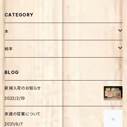
CATEGORY
本
健康・療法・医薬
絵本
靴・歩行
子育て
外国人作家
BLOG
介護
妊娠・出産・子育て
生活
日本人作家
新規入荷のお知らせ
家庭医療・健康
2022/2/19
田舎暮らし
音楽
児童書
来週の営業について
自然環境
絵本
人文・思想
学習
2021/6/7