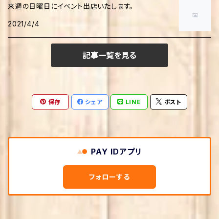
来週の日曜日にイベント出店いたします。
ファッション・手作り
伝記
2021/4/4
心理学
科学読み物
児童書
家事・生活の知恵
哲学・思想
生物・バイオテクノロジー
記事一覧を見る
学習
美術・芸術
クッキング・レシピ
教育学
農学
画家・写真家・建築家
社会・政治
保存
シェア
LINE
ポスト
生活情報
宗教
宇宙学・天文学
政治
趣味・実用
本・図書館
社会学
手芸・クラフト
ビジネス・経済
PAY IDアプリ
文化人類学・民俗学
環境・エコロジー
ビジネス実用
文学
フォローする
倫理学・道徳
法律
経営学・キャリア・MBA
文学・評論