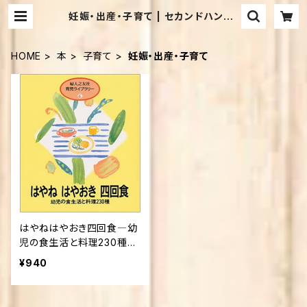
妊娠・出産・子育て | セカンドハンド・
ブックス めだか古書店
HOME
本
子育て
妊娠・出産・子育て
はやねはやおき四回食―幼
児の食生活と料理230種
(婦人之友社育児ライブラリ
¥940
ー (4))