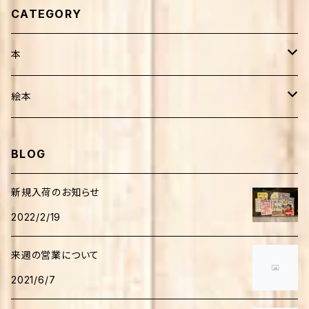
CATEGORY
本
健康・療法・医薬
絵本
靴・歩行
子育て
外国人作家
BLOG
介護
妊娠・出産・子育て
生活
日本人作家
新規入荷のお知らせ
家庭医療・健康
2022/2/19
田舎暮らし
音楽
児童書
来週の営業について
自然環境
絵本
人文・思想
学習
2021/6/7
食・調理法
学習
日本語研究
科学・テクノロジー