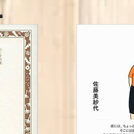
筆
T
ヒロの
ORO BOOKLET) 単行本