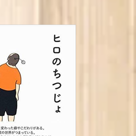
ちつじょ 単行本
¥970