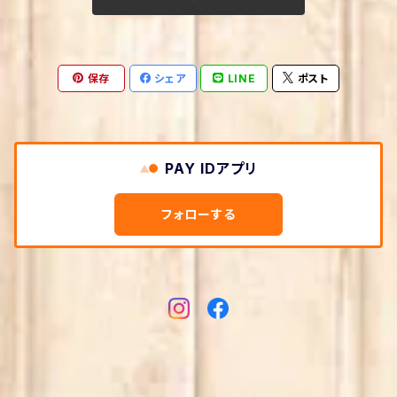
クッキング・レシピ
教育学
農学
画家・写真家・建築家
社会・政治
保存
シェア
LINE
ポスト
生活情報
宗教
宇宙学・天文学
政治
趣味・実用
本・図書館
社会学
手芸・クラフト
ビジネス・経済
PAY IDアプリ
文化人類学・民俗学
環境・エコロジー
ビジネス実用
文学
フォローする
倫理学・道徳
法律
経営学・キャリア・MBA
文学・評論
言語学
軍事
経済学・経済事情
評論・文学研究
エンターテイメント
マスメディア
産業研究
エッセー・随筆
サブカルチャー
資格・検定・就職