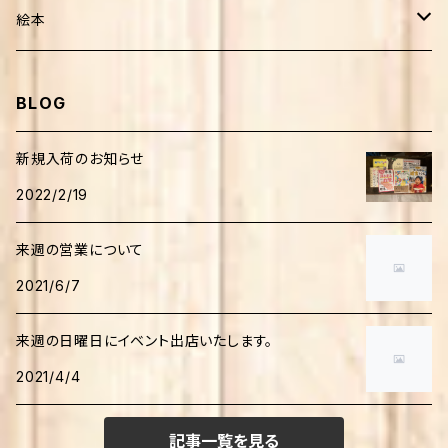
健康・療法・医薬
絵本
靴・歩行
子育て
外国人作家
BLOG
介護
妊娠・出産・子育て
生活
日本人作家
新規入荷のお知らせ
家庭医療・健康
2022/2/19
田舎暮らし
音楽
児童書
来週の営業について
自然環境
絵本
人文・思想
学習
2021/6/7
食・調理法
学習
日本語研究
科学・テクノロジー
来週の日曜日にイベント出店いたします。
ファッション・手作り
伝記
2021/4/4
心理学
科学読み物
児童書
家事・生活の知恵
哲学・思想
生物・バイオテクノロジー
記事一覧を見る
学習
美術・芸術