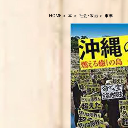
HOME
本
社会・政治
軍事
SOLD OU
沖縄の乱: 燃える癒
¥1,060