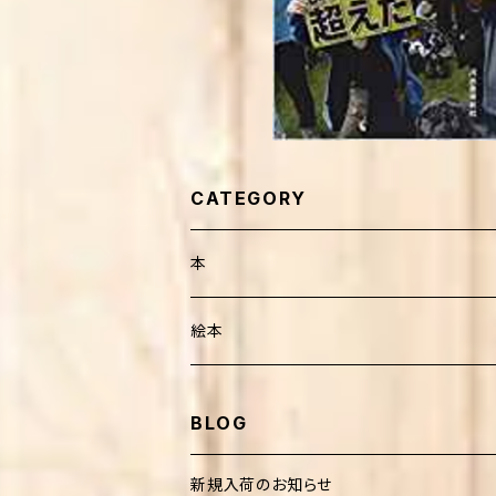
CATEGORY
本
健康・療法・医薬
絵本
靴・歩行
子育て
外国人作家
BLOG
介護
妊娠・出産・子育て
生活
日本人作家
新規入荷のお知らせ