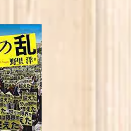
T
しの島 単行本