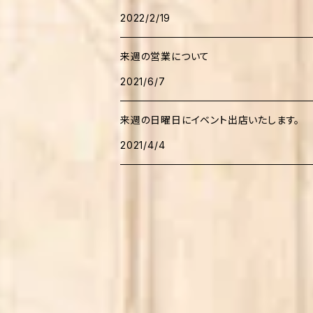
家庭医療・健康
2022/2/19
田舎暮らし
音楽
児童書
来週の営業について
自然環境
絵本
人文・思想
学習
2021/6/7
食・調理法
学習
日本語研究
科学・テクノロジー
来週の日曜日にイベント出店いたします。
ファッション・手作り
伝記
2021/4/4
心理学
科学読み物
児童書
家事・生活の知恵
哲学・思想
生物・バイオテクノロジー
学習
美術・芸術
クッキング・レシピ
教育学
農学
画家・写真家・建築家
社会・政治
生活情報
宗教
宇宙学・天文学
政治
趣味・実用
本・図書館