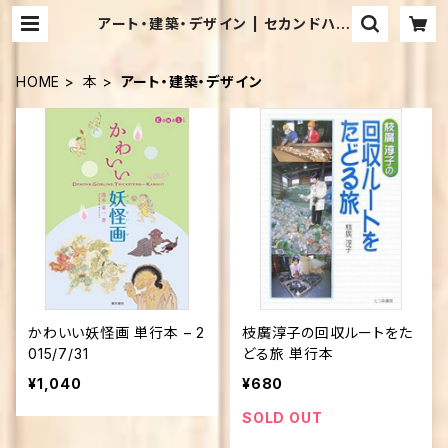
アート・建築・デザイン | セカンドハン
ド・ブックス めだか古書店
HOME
本
アート・建築・デザイン
かわいい妖怪画 単行本 – 2
枝廣淳子の回収ルートをた
015/7/31
どる旅 単行本
¥1,040
¥680
SOLD OUT