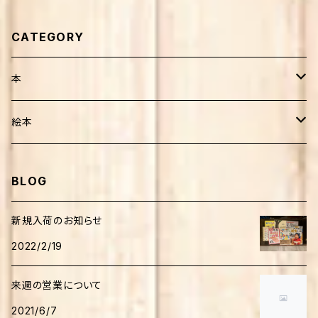
CATEGORY
本
健康・療法・医薬
絵本
靴・歩行
子育て
外国人作家
BLOG
介護
妊娠・出産・子育て
生活
日本人作家
新規入荷のお知らせ
家庭医療・健康
2022/2/19
田舎暮らし
音楽
児童書
来週の営業について
自然環境
絵本
人文・思想
学習
2021/6/7