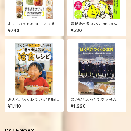
おいしい やせる 肌に良い! 乳酸
最新決定版 0~6才 赤ちゃんと
ベジタブルレシピ (タツミムック)
子どもの病気とホームケア (暮
¥740
¥530
らしの実用シリーズ) 大型本
みんながおかわりしたがる!園で
ぼくらがつくった学校 大槌の子
大人気の「給食」レシピ
どもたちが夢見た復興のシンボ
¥1,110
¥1,220
ル (感動ノンフィクションシリー
ズ) 単行本（ソフトカバー） – 201
7/7/19
CATEGORY