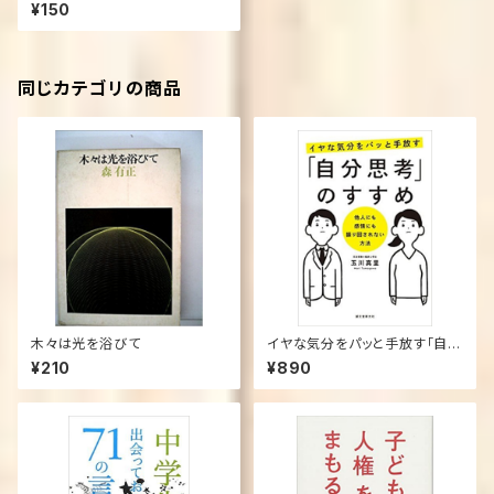
¥150
同じカテゴリの商品
木々は光を浴びて
イヤな気分をパッと手放す「自分
思考」のすすめ: 他人にも感情に
¥210
¥890
も振り回されない方法 （単行
本）