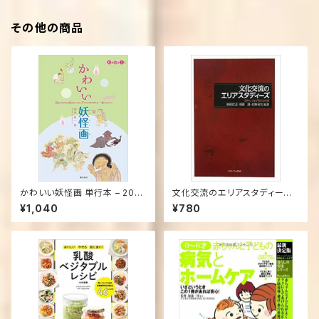
その他の商品
かわいい妖怪画 単行本 – 201
文化交流のエリアスタディーズ
5/7/31
―日本につながる文化の道 単
¥1,040
¥780
行本 – 2011/6