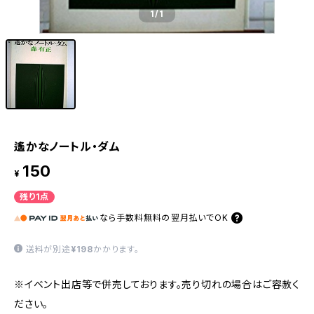
1
/1
遙かなノートル・ダム
150
¥
残り1点
なら
手数料無料の
翌月払いでOK
送料が別途
¥198
かかります。
※イベント出店等で併売しております。売り切れの場合はご容赦く
ださい。