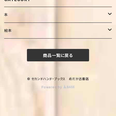
本
健康・療法・医薬
絵本
靴・歩行
子育て
外国人作家
商品一覧に戻る
介護
妊娠・出産・子育て
生活
日本人作家
家庭医療・健康
田舎暮らし
音楽
児童書
© セカンドハンド・ブックス めだか古書店
Powered by
自然環境
絵本
人文・思想
学習
食・調理法
学習
日本語研究
科学・テクノロジー