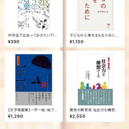
中学生で出会っておきたい71の
子どもの人権をまもるために
言葉
(犀の教室) 単行本
¥390
¥1,100
【文字場面集】一字一絵: 絵で読
異色の教育長 社会力を構想す
む漢字の世界 単行本 – 2017/1
る 単行本（ソフトカバー） – 201
¥1,290
¥2,550
1/20
7/11/21