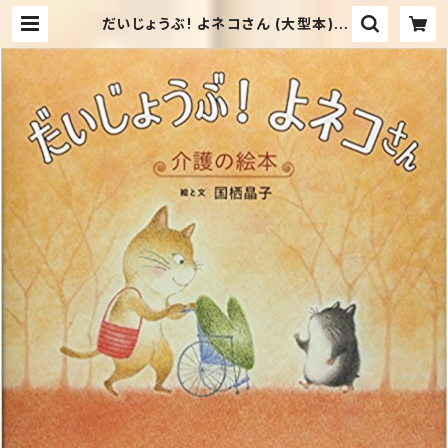
だいじょうぶ! よネコさん (大型本) |
セカンドハンド・ブックス めだか古
書店