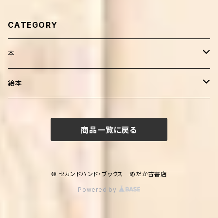
CATEGORY
本
健康・療法・医薬
絵本
靴・歩行
子育て
外国人作家
商品一覧に戻る
介護
妊娠・出産・子育て
生活
日本人作家
家庭医療・健康
田舎暮らし
音楽
児童書
© セカンドハンド・ブックス めだか古書店
Powered by
自然環境
絵本
人文・思想
学習