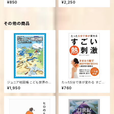
行本
新訂第7版 大型本
¥850
¥2,250
その他の商品
ジュニア地図帳 こども世界の旅
たった5分で体が変わる すごい
新訂第7版 大型本
熱刺激
¥1,950
¥760