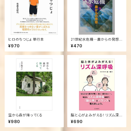
ヒロのちつじょ 単行本
21世紀水危機―農からの発想
(単行本)
¥970
¥470
空から森が降ってくる
脳と心がよみがえる! リズム深呼
吸 単行本（ソフトカバー）
¥980
¥690