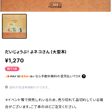
1
/1
だいじょうぶ! よネコさん (大型本)
¥1,270
残り1点
なら
手数料無料の
翌月払いでOK
送料が別途
¥198
かかります。
＊イベント等で併売しれいるため、売り切れて品切れしている場
合がございます。ご了承のほどご注文ください。