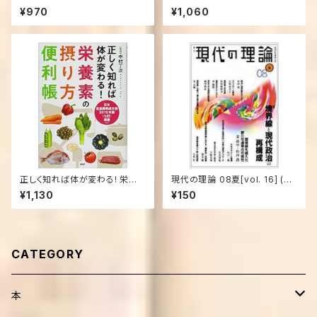
る 冷えとり整体12カ月 単行本
¥970
¥1,060
– 2012/12/21
正しく知れば体が変わる! 栄養
現代の理論 08夏[vol. 16] (現
素の摂り方便利帳 (単行本（ソフ
代の理論) (単行本)
¥1,130
¥150
トカバー）)
CATEGORY
本