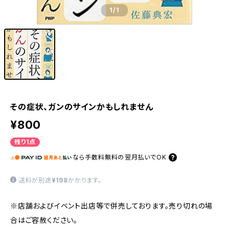
1
/1
その症状、ガンのサインかもしれません
¥800
残り1点
なら
手数料無料の
翌月払いでOK
送料が別途
¥198
かかります。
※店舗およびイベント出店等で併売しております。売り切れの場
合はご容赦ください。