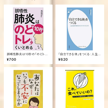
誤嚥性肺炎は10秒の「のどトレ」
「自立できる体」をつくる: 人生1
でくいとめる
00年時代のエクササイズ入門
¥700
¥620
(平凡社新書)