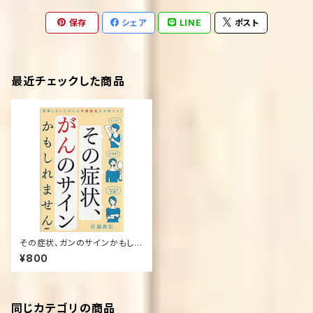
保存
シェア
LINE
ポスト
最近チェックした商品
その症状、ガンのサインかもしれ
ません
¥800
同じカテゴリの商品