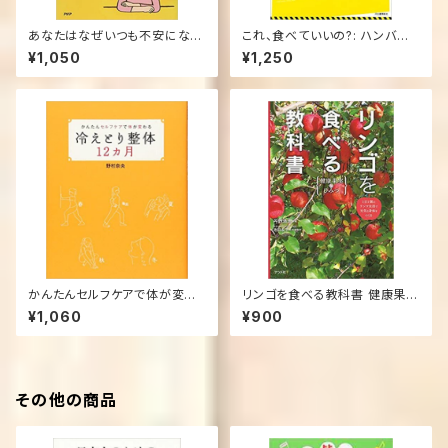
あなたはなぜいつも不安になっ
これ、食べていいの?: ハンバー
てしまうのか 単行本 – 2018/1
ガーから森のなかまで――食を選ぶ
¥1,050
¥1,250
0/1
力 単行本 – 2015/5/25
かんたんセルフケアで体が変わ
リンゴを食べる教科書 健康果実
る 冷えとり整体12カ月 単行本
のひみつ 単行本（ソフトカバー）
¥1,060
¥900
– 2012/12/21
その他の商品