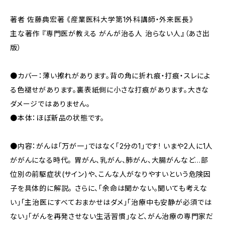
著者 佐藤典宏著 《産業医科大学第1外科講師・外来医長》
主な著作 『専門医が教える がんが治る人 治らない人』（あさ出
版）
●カバー：薄い擦れがあります。背の角に折れ痕・打痕・スレによ
る色褪せがあります。裏表紙側に小さな打痕があります。大きな
ダメージではありません。
●本体：ほぼ新品の状態です。
●内容：がんは「万が一」ではなく「2分の1」です! いまや2人に1人
ががんになる時代。 胃がん、乳がん、肺がん、大腸がんなど…部
位別の前駆症状(サイン)や、こんな人がなりやすいという危険因
子を具体的に解説。 さらに、「余命は聞かない。聞いても考えな
い」「主治医にすべておまかせはダメ」「治療中も安静が必須では
ない」「がんを再発させない生活習慣」など、がん治療の専門家だ