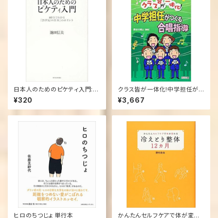
日本人のためのピケティ入門: 6
クラス皆が一体化!中学担任がつ
0分でわかる『21世紀の資本』の
くる合唱指導 単行本
¥320
¥3,667
ポイント 単行本
ヒロのちつじょ 単行本
かんたんセルフケアで体が変わ