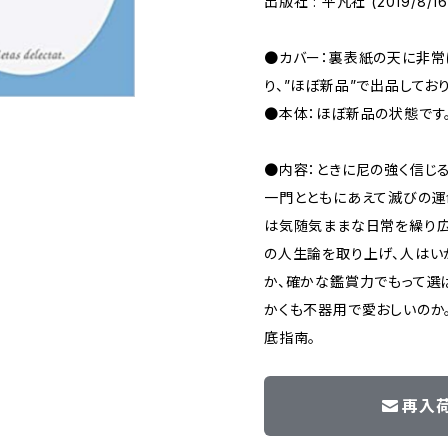
出版社 : 平凡社 (2019/8/16
●カバー：裏表紙の天に非
り、”ほぼ新品”で出品してお
●本体：ほぼ新品の状態です
●内容：ときに尼の強く信じ
一門とともにあえて滅びの運
は気随気ままな日常を繰り広
の人生論を取り上げ、人はい
か、確かな鑑賞力でもって選
かくも不器用で愛おしいのか
底指南。
再入