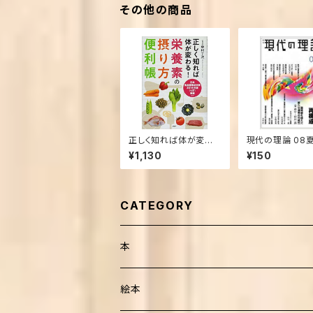
その他の商品
正しく知れば体が変わ
現代の理論 08夏[
る! 栄養素の摂り方便利
16] (現代の理論
¥1,130
¥150
帳 (単行本（ソフトカバ
本)
ー）)
CATEGORY
本
健康・療法・医薬
絵本