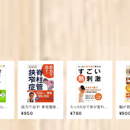
別レシ
自力で治す! 脊柱管狭
たった5分で体が変わる
脳が若
生活社
窄症 (単行本（ソフトカ
すごい熱刺激
(単行
¥950
¥760
¥90
バー）) 酒井 慎太郎
(著)