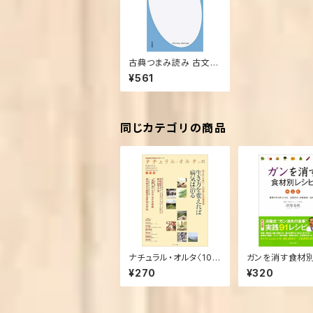
古典つまみ読み 古文の
中の自由人たち (平凡
¥561
社新書)
同じカテゴリの商品
ナチュラル・オルタ〈10〉
ガンを消す食材
生き方を変えれば病気
ピ完全版 主婦と
¥270
¥320
は治る (「自然治癒力を
高める」新シリーズ) (単
行本)