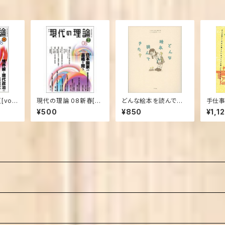
vol.
現代の理論 08新春[vo
どんな絵本を読んでき
手仕事
) (単行
l.14] (現代の理論) (単
た? 単行本（ソフトカ
しの中
¥500
¥850
¥1,1
行本)
バー）
くりを
単行本 