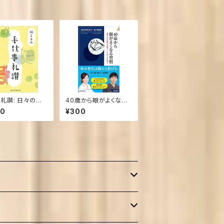
礼讃: 日々の暮ら
40歳から眼がよくなる
に残したい 手づ
習慣 (青春新書インテリ
20
¥300
愉しむコツと工夫
ジェンス) 新書
– 2017/11/9