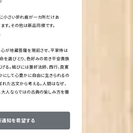
)
常に小さい折れ痕が一カ所だけあ
ります。その他は新品同様です。
。
る心が地蔵菩薩を現前させ、平家侍は
命を選びとり、色好みの若き平安貴族
げる。結びには兼好法師、西行、良寛
かにして心豊かに自由に生きられるの
ばれた古文から考える。人間はなぜ、
。大人ならではの古典の愉しみ方を徹
荷通知を希望する