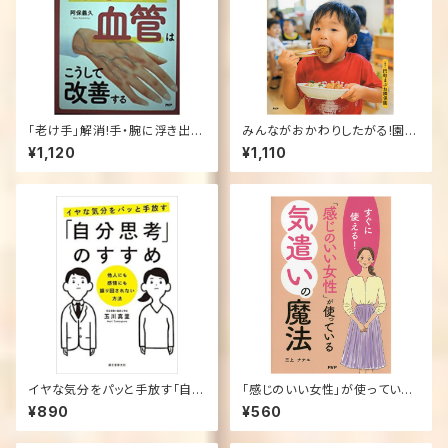
「老け手」解消!手・腕に浮き出る
みんながおかわりしたがる!園で
血管はこうして改善する 単行本
大人気の「給食」レシピ
¥1,120
¥1,110
イヤな気分をパッと手放す「自分
「感じのいい女性」が使っている
思考」のすすめ: 他人にも感情に
気遣いの魔法―すぐに使える!
¥890
¥560
も振り回されない方法 （単行
本）