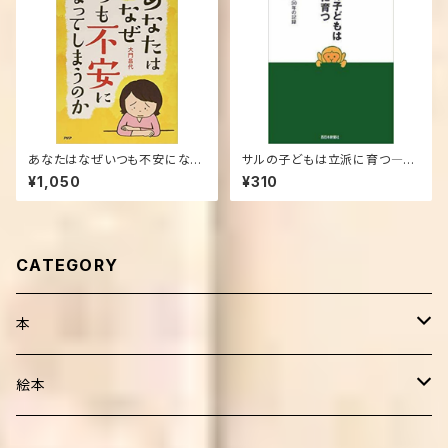
あなたはなぜいつも不安になっ
サルの子どもは立派に育つ―生
てしまうのか 単行本 – 2018/1
態観察30年の記録 単行本
¥1,050
¥310
0/1
CATEGORY
本
健康・療法・医薬
絵本
靴・歩行
子育て
外国人作家