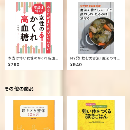
本当は怖い女性のかくれ高血糖
NY発! 飲む美容液! 魔法の骨だ
―あなたがまだ気づいていない
しスープで顔のしわ・たるみは消
¥790
¥940
単行本
せる 単行本（ソフトカバー）
その他の商品