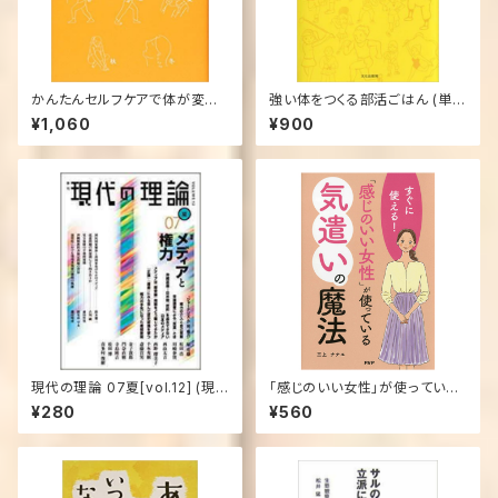
かんたんセルフケアで体が変わ
強い体をつくる部活ごはん (単行
る 冷えとり整体12カ月 単行本
本（ソフトカバー）)
¥1,060
¥900
– 2012/12/21
現代の理論 07夏[vol.12] (現
「感じのいい女性」が使っている
代の理論) (単行本)
気遣いの魔法―すぐに使える!
¥280
¥560